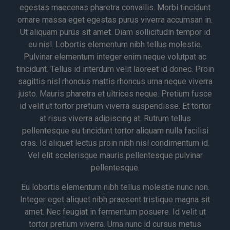
egestas maecenas pharetra convallis. Morbi tincidunt
ornare massa eget egestas purus viverra accumsan in.
Ut aliquam purus sit amet. Diam sollicitudin tempor id
eu nisl. Lobortis elementum nibh tellus molestie.
Pulvinar elementum integer enim neque volutpat ac
tincidunt. Tellus id interdum velit laoreet id donec. Proin
sagittis nisl rhoncus mattis rhoncus urna neque viverra
justo. Mauris pharetra et ultrices neque. Pretium fusce
id velit ut tortor pretium viverra suspendisse. Et tortor
at risus viverra adipiscing at. Rutrum tellus
pellentesque eu tincidunt tortor aliquam nulla facilisi
cras. Id aliquet lectus proin nibh nisl condimentum id.
Vel elit scelerisque mauris pellentesque pulvinar
pellentesque.
Eu lobortis elementum nibh tellus molestie nunc non.
Integer eget aliquet nibh praesent tristique magna sit
amet. Nec feugiat in fermentum posuere. Id velit ut
tortor pretium viverra. Urna nunc id cursus metus