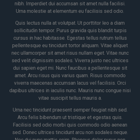
nibh. Imperdiet dui accumsan sit amet nulla facilisi.
Urna molestie at elementum eu facilisis sed odio.
Quis lectus nulla at volutpat. Ut porttitor leo a diam
sollicitudin tempor. Purus gravida quis blandit turpis
cursus in hac habitasse. Egestas tellus rutrum tellus
pellentesque eu tincidunt tortor aliquam. Vitae aliquet
nec ullamcorper sit amet risus nullam eget. Vitae nunc
sed velit dignissim sodales. Viverra justo nec ultrices
dui sapien eget mi. Nunc faucibus a pellentesque sit
amet. Arcu risus quis varius quam. Risus commodo
viverra maecenas accumsan lacus vel facilisis. Orci
dapibus ultrices in iaculis nunc. Mauris nunc congue nisi
vitae suscipit tellus mauris a.
Urna nec tincidunt praesent semper feugiat nibh sed.
Arcu felis bibendum ut tristique et egestas quis.
Facilisis sed odio morbi quis commodo odio aenean
sed. Donec ultrices tincidunt arcu non sodales neque.
Nec dui nunc mattis enim. Rhoncus dolor purus non