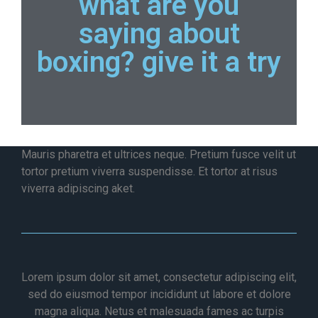
what are you
saying about
boxing? give it a try
Mauris pharetra et ultrices neque. Pretium fusce velit ut
tortor pretium viverra suspendisse. Et tortor at risus
viverra adipiscing aket.
Lorem ipsum dolor sit amet, consectetur adipiscing elit,
sed do eiusmod tempor incididunt ut labore et dolore
magna aliqua. Netus et malesuada fames ac turpis