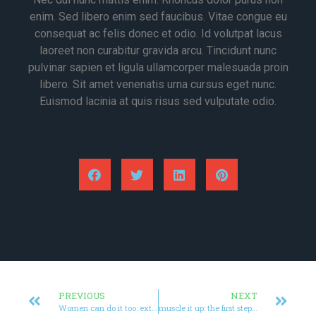
enim. Sed libero enim sed faucibus. Vitae congue eu
consequat ac felis donec et odio. Id volutpat lacus
laoreet non curabitur gravida arcu. Tincidunt nunc
pulvinar sapien et ligula ullamcorper malesuada proin
libero. Sit amet venenatis urna cursus eget nunc.
Euismod lacinia at quis risus sed vulputate odio.
PREVIOUS
NEXT
Women can do it too: extreme bodybuilding
muscle it up: the first step becoming a bodybuilder