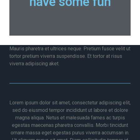
have some fun
Mauris pharetra et ultrices neque. Pretium fusce velit ut
tortor pretium viverra suspendisse. Et tortor at risus
viverra adipiscing aket.
Lorem ipsum dolor sit amet, consectetur adipiscing elit,
sed do eiusmod tempor incididunt ut labore et dolore
magna aliqua. Netus et malesuada fames ac turpis
egestas maecenas pharetra convallis. Morbi tincidunt
ornare massa eget egestas purus viverra accumsan in.