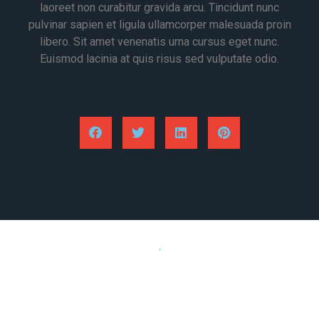
laoreet non curabitur gravida arcu. Tincidunt nunc
pulvinar sapien et ligula ullamcorper malesuada proin
libero. Sit amet venenatis urna cursus eget nunc.
Euismod lacinia at quis risus sed vulputate odio.
PREVIOUS
NEXT
connect to your body and decide what suits you
motivation: push your self to the limit.