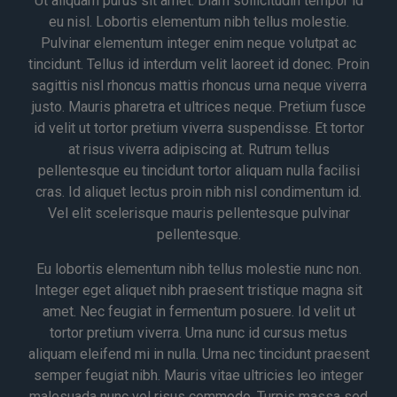
Ut aliquam purus sit amet. Diam sollicitudin tempor id
eu nisl. Lobortis elementum nibh tellus molestie.
Pulvinar elementum integer enim neque volutpat ac
tincidunt. Tellus id interdum velit laoreet id donec. Proin
sagittis nisl rhoncus mattis rhoncus urna neque viverra
justo. Mauris pharetra et ultrices neque. Pretium fusce
id velit ut tortor pretium viverra suspendisse. Et tortor
at risus viverra adipiscing at. Rutrum tellus
pellentesque eu tincidunt tortor aliquam nulla facilisi
cras. Id aliquet lectus proin nibh nisl condimentum id.
Vel elit scelerisque mauris pellentesque pulvinar
pellentesque.
Eu lobortis elementum nibh tellus molestie nunc non.
Integer eget aliquet nibh praesent tristique magna sit
amet. Nec feugiat in fermentum posuere. Id velit ut
tortor pretium viverra. Urna nunc id cursus metus
aliquam eleifend mi in nulla. Urna nec tincidunt praesent
semper feugiat nibh. Mauris vitae ultricies leo integer
malesuada nunc vel risus commodo. Turpis massa sed