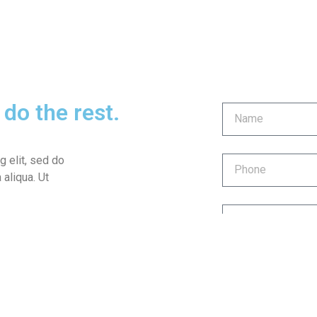
 do the rest.
g elit, sed do
aliqua. Ut
ive
06:00 - 00:00