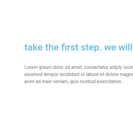
take the first step. we will
Lorem ipsum dolor sit amet, consectetur adiply iscin
eiusmod tempor incididunt ut labore et dolore magna 
enim ad main veniam, quis nostrud exercitation.
585-346-6021
4769 Olen Thomas Dr